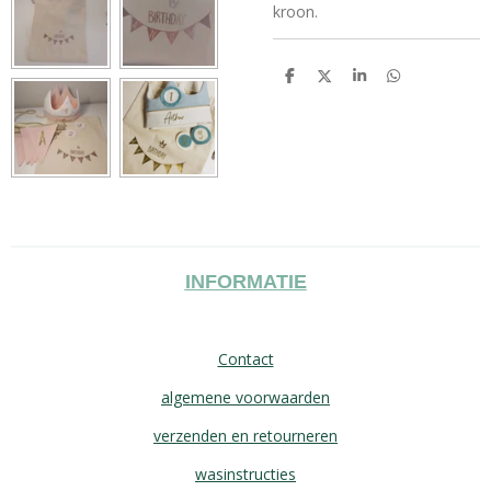
kroon.
D
D
S
D
e
e
h
e
l
e
a
l
e
l
r
e
n
e
n
INFORMATIE
Contact
algemene voorwaarden
verzenden en retourneren
wasinstructies