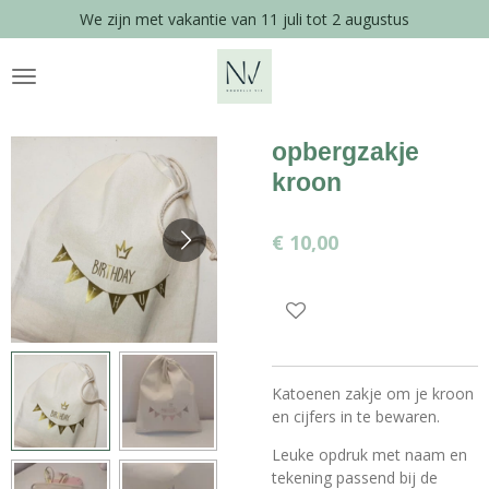
We zijn met vakantie van 11 juli tot 2 augustus
Ga
direct
naar
de
hoofdinhoud
opbergzakje
kroon
€ 10,00
Katoenen zakje om je kroon
en cijfers in te bewaren.
Leuke opdruk met naam en
tekening passend bij de