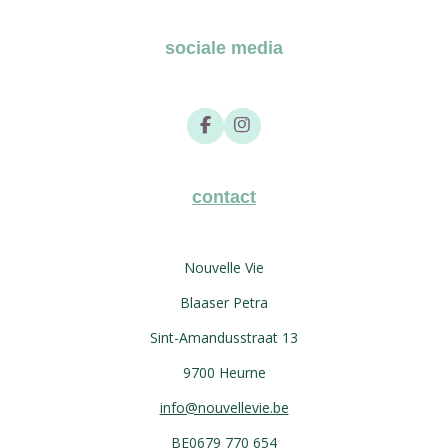
sociale media
F
I
a
n
c
s
e
t
b
a
contact
o
g
o
r
k
a
m
Nouvelle Vie
Blaaser Petra
Sint-Amandusstraat 13
9700 Heurne
info@nouvellevie.be
BE0679 770 654