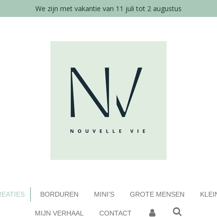
We zijn met vakantie van 11 juli tot 2 augustus
EATIES
BORDUREN
MINI'S
GROTE MENSEN
KLEI
MIJN VERHAAL
CONTACT