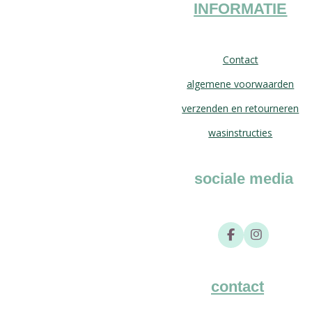
INFORMATIE
Contact
algemene voorwaarden
verzenden en retourneren
wasinstructies
sociale media
F
I
a
n
c
s
e
t
b
a
contact
o
g
o
r