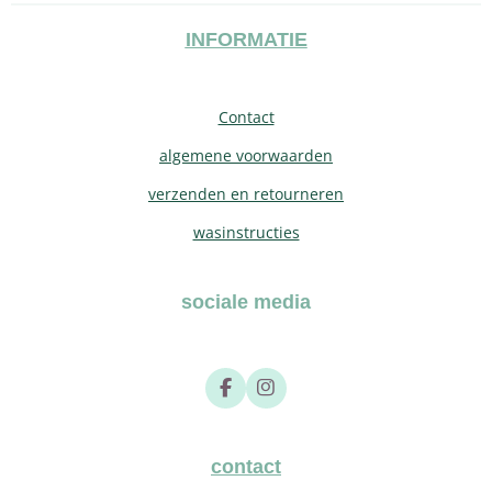
INFORMATIE
Contact
algemene voorwaarden
verzenden en retourneren
wasinstructies
sociale media
F
I
a
n
c
s
e
t
b
a
contact
o
g