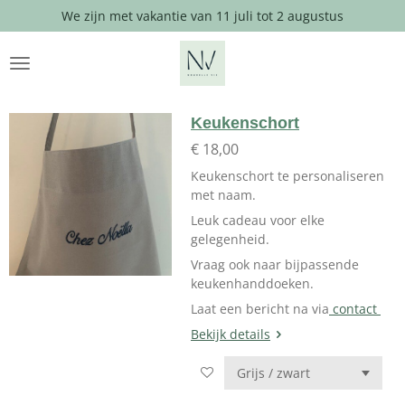
We zijn met vakantie van 11 juli tot 2 augustus
Ga
direct
naar
de
hoofdinhoud
Keukenschort
€ 18,00
Keukenschort te personaliseren
met naam.
Leuk cadeau voor elke
gelegenheid.
Vraag ook naar bijpassende
keukenhanddoeken.
Laat een bericht na via
contact
Bekijk details