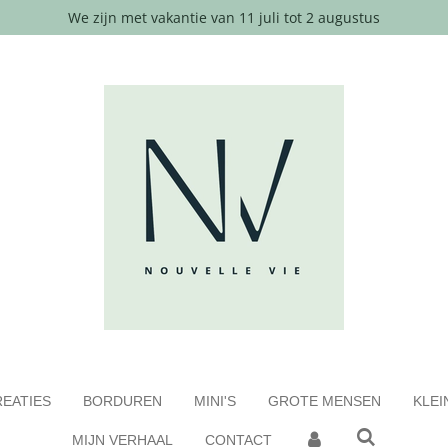
We zijn met vakantie van 11 juli tot 2 augustus
EATIES
BORDUREN
MINI'S
GROTE MENSEN
KLEI
MIJN VERHAAL
CONTACT